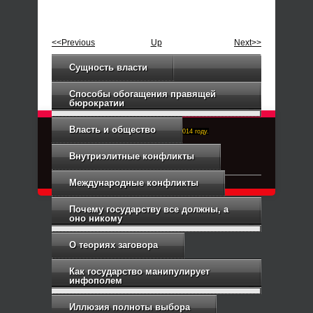
<<Previous
Up
Next>>
Сущность власти
Способы обогащения правящей
бюрократии
Власть и общество
Right-Dexter-ПРАВЫЙ ФРОНТ. Основан в 2014 году.
Связь с администрацией
Внутриэлитные конфликты
Международные конфликты
Почему государству все должны, а
оно никому
О теориях заговора
Как государство манипулирует
инфополем
Иллюзия полноты выбора