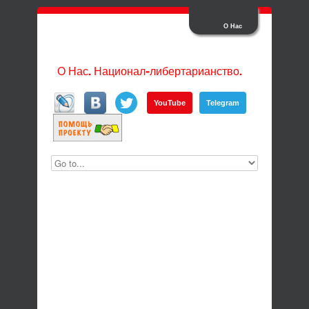
О Нас
О Нас. Национал-либертарианство.
YouTube
Telegram