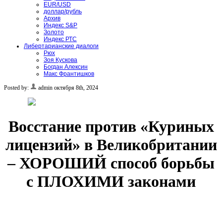
EUR/USD
доллар/рубль
Архив
Индекс S&P
Золото
Индекс РТС
Либертарианские диалоги
Рюх
Зоя Кускова
Богдан Алексин
Макс Франтишков
Posted by:
admin
октября 8th, 2024
Восстание против «Куриных
лицензий» в Великобритании
– ХОРОШИЙ способ борьбы
с ПЛОХИМИ законами