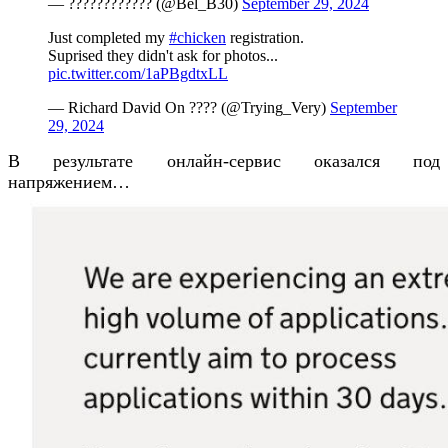
— ???????????? (@Bel_B30)
September 29, 2024
Just completed my
#chicken
registration.
Suprised they didn't ask for photos...
pic.twitter.com/1aPBgdtxLL
— Richard David On ???? (@Trying_Very)
September
29, 2024
В результате онлайн-сервис оказался под
напряжением…