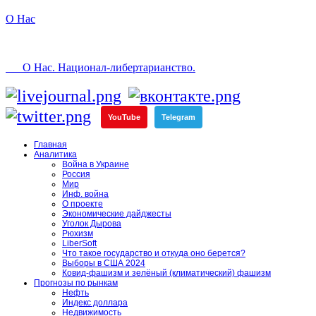
О Нас
О Нас. Национал-либертарианство.
YouTube
Telegram
Главная
Аналитика
Война в Украине
Россия
Мир
Инф. война
О проекте
Экономические дайджесты
Уголок Дырова
Рюхизм
LiberSoft
Что такое государство и откуда оно берется?
Выборы в США 2024
Ковид-фашизм и зелёный (климатический) фашизм
Прогнозы по рынкам
Нефть
Индекс доллара
Недвижимость