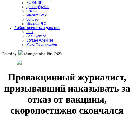
EUR/USD
доллар/рубль
Архив
Индекс S&P
Золото
Индекс РТС
Либертарианские диалоги
Рюх
Зоя Кускова
Богдан Алексин
Макс Франтишков
Posted by:
admin
декабря 19th, 2023
Провакцинный журналист,
призывавший наказывать за
отказ от вакцины,
скоропостижно скончался