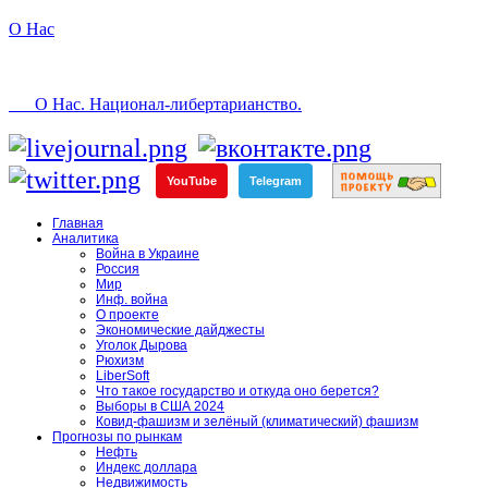
О Нас
О Нас. Национал-либертарианство.
YouTube
Telegram
Главная
Аналитика
Война в Украине
Россия
Мир
Инф. война
О проекте
Экономические дайджесты
Уголок Дырова
Рюхизм
LiberSoft
Что такое государство и откуда оно берется?
Выборы в США 2024
Ковид-фашизм и зелёный (климатический) фашизм
Прогнозы по рынкам
Нефть
Индекс доллара
Недвижимость