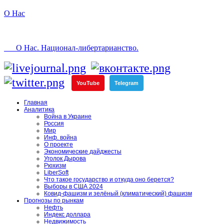
О Нас
О Нас. Национал-либертарианство.
YouTube
Telegram
Главная
Аналитика
Война в Украине
Россия
Мир
Инф. война
О проекте
Экономические дайджесты
Уголок Дырова
Рюхизм
LiberSoft
Что такое государство и откуда оно берется?
Выборы в США 2024
Ковид-фашизм и зелёный (климатический) фашизм
Прогнозы по рынкам
Нефть
Индекс доллара
Недвижимость