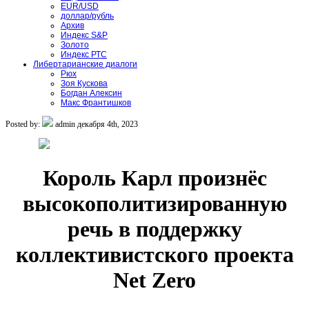
EUR/USD
доллар/рубль
Архив
Индекс S&P
Золото
Индекс РТС
Либертарианские диалоги
Рюх
Зоя Кускова
Богдан Алексин
Макс Франтишков
Posted by:
admin
декабря 4th, 2023
Король Карл произнёс
высокополитизированную
речь в поддержку
коллективистского проекта
Net Zero