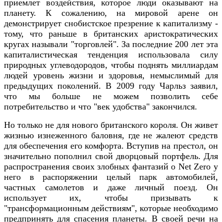
приемлет воздействия, которое люди оказывают на
планету. К сожалению, на мировой арене он
демонстрирует снобистское презрение к капитализму -
тому, что раньше в британских аристократических
кругах называли "торговлей". За последние 200 лет эта
капиталистическая тенденция использовала силу
природных углеводородов, чтобы поднять миллиардам
людей уровень жизни и здоровья, немыслимый для
предыдущих поколений. В 2009 году Чарльз заявил,
что мы больше не можем позволить себе
потребительство и что "век удобства" закончился.
Но только не для нового британского короля. Он живет
жизнью изнеженного баловня, где не жалеют средств
для обеспечения его комфорта. Вступив на престол, он
значительно пополнил свой дворцовый портфель. Для
распространения своих злобных фантазий о Net Zero у
него в распоряжении целый парк автомобилей,
частных самолетов и даже личный поезд. Он
использует их, чтобы призывать к
"трансформационным действиям", которые необходимо
предпринять для спасения планеты. В своей речи на