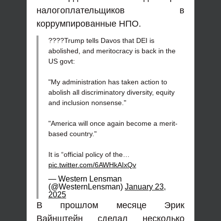
налогоплательщиков в
коррумпированные НПО.
????Trump tells Davos that DEI is
abolished, and meritocracy is back in the
US govt:
"My administration has taken action to
abolish all discriminatory diversity, equity
and inclusion nonsense."
"America will once again become a merit-
based country."
It is “official policy of the…
pic.twitter.com/6AWHkAIxQv
— Western Lensman
(@WesternLensman)
January 23,
2025
В прошлом месяце Эрик
Вайнштейн сделал несколько