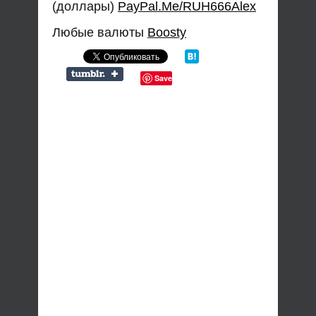
(доллары)
PayPal.Me/RUH666Alex
Любые валюты
Boosty
Save