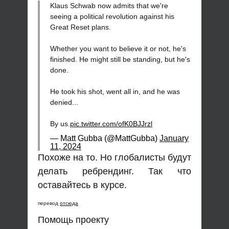
Klaus Schwab now admits that we're
seeing a political revolution against his
Great Reset plans.
Whether you want to believe it or not, he's
finished. He might still be standing, but he's
done.
He took his shot, went all in, and he was
denied...
By us.
pic.twitter.com/ofK0BJJrzl
— Matt Gubba (@MattGubba)
January
11, 2024
Похоже на то. Но глобалисты будут
делать ребрендинг. Так что
оставайтесь в курсе.
перевод
отсюда
Помощь проекту