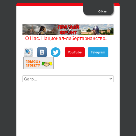
О Нас
О Нас. Национал-либертарианство.
YouTube
Telegram