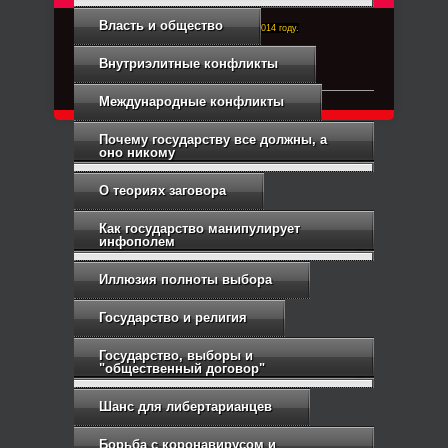
Власть и общество
Right-Dexter-ПРАВЫЙ ФРОНТ. Основан в 2014 году.
Связь с администрацией
Внутриэлитные конфликты
Международные конфликты
Почему государству все должны, а
оно никому
О теориях заговора
Как государство манипулирует
инфополем
Иллюзия полноты выбора
Государство и религия
Государство, выборы и
"общественный договор"
Шанс для либертарианцев
Борьба с коронавирусом и