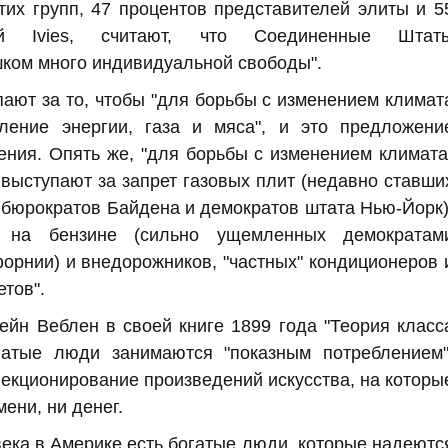
их групп, 47 процентов представителей элиты и 5
лей Ivies, считают, что Соединенные Штат
ком много индивидуальной свободы".
пают за то, чтобы "для борьбы с изменением климат
бление энергии, газа и мяса", и это предложени
ения. Опять же, "для борьбы с изменением климата
 выступают за запрет газовых плит (недавно ставши
 бюрократов Байдена и демократов штата Нью-Йорк)
х на бензине (сильно ущемленных демократам
рнии) и внедорожников, "частных" кондиционеров 
тов".
ейн Веблен в своей книге 1899 года "Теория класс
огатые люди занимаются "показным потреблением"
лекционирование произведений искусства, на которы
ени, ни денег.
века в Америке есть богатые люди, которые надеютс