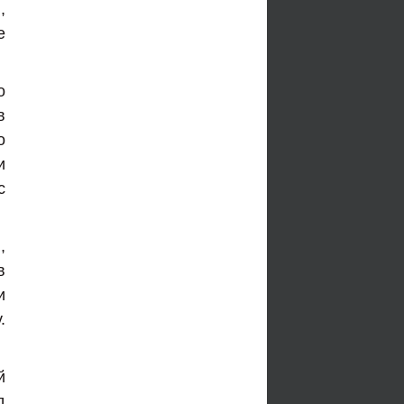
,
е
о
в
о
и
с
,
в
и
.
й
д