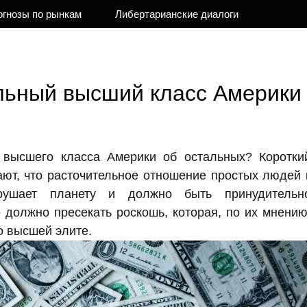
огнозы по рынкам
Либертарианские диалоги
ьный высший класс Америки
 высшего класса Америки об остальных? Коротки
тают, что расточительное отношение простых людей 
рушает планету и должно быть принудительн
 должно пресекать роскошь, которая, по их мнению
о высшей элите.