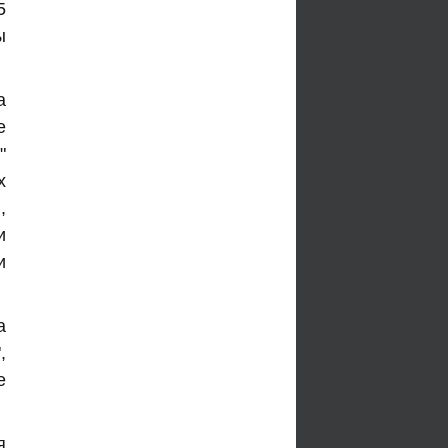
5
ы
а
е
"
х
,
и
и
а
,
е
я