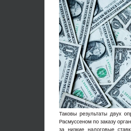
Таковы результаты двух оп
Расмуссеном по заказу орган
за низкие налоговые став