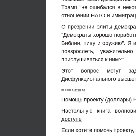
Трамп "не ошибался в некот
отношении НАТО и иммиграци
О презрении элиты демократ
"Демократы хорошо поработа
Библии, пиву и оружию". Я 
повзрослеть, уважитель
прислушиваться к ним?"
Этот вопрос могут за
Дисфункционального высшег
перевод
отсюда
Помощь проекту (доллары)
Настольную книга волнов
доступе
Если хотите помочь проекту,