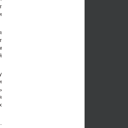
т
и
я
т
м
й
у
и
ь
я
х
.