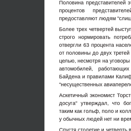
Половина представителей эт
процентов представите
предоставляют людям "слиш
Более трех четвертей высту
строго нормировать потре
отвергли 63 процента насел
от половины до двух третей
целью, несмотря на уговоры
автомобилей, работающи
Байдена и правилами Калифо
"несущественных авиапереле
Аскетичный экономист Торст
досуга" утверждал, что б
таким как гольф, поло и кол
у обычных людей нет ни врем
Спустя столетие и четверть 