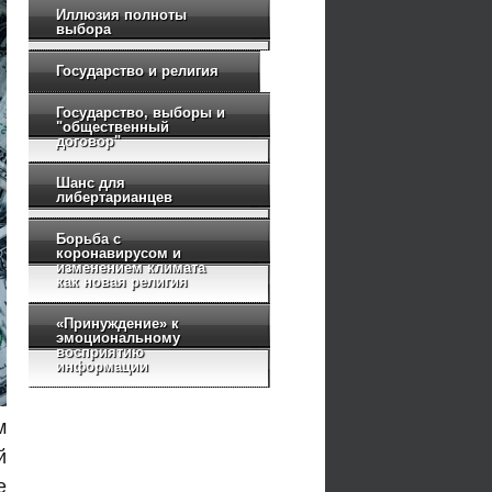
Иллюзия полноты
выбора
Государство и религия
Государство, выборы и
"общественный
договор"
Шанс для
либертарианцев
Борьба с
коронавирусом и
изменением климата
как новая религия
«Принуждение» к
эмоциональному
восприятию
информации
м
й
е