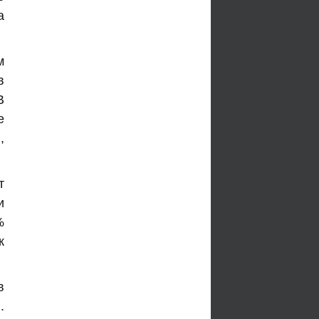
а
м
в
В
е
,
т
и
%
к
в
.