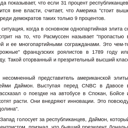
да показывает, что если 31 процент республиканцев
тся вне власти, считает, что Америка "стоит выш
среди демократов таких только 9 процентов.
 ситуация, когда в основном однопартийная элита с
трит на то, что Расмуссен называет "пропастью 
й и ее многопартийными согражданами. Это чем-т
ирожные" французских роялистов в 1789 году ил
оду. Такой оторванный и презрительный высший клас
 несомненный представитель американской элиты
ейми Даймон. Выступая перед CNBC в Давосе 
ссказал о поездке на автобусе в Спокан, Бойсе 
хотят расти. Они внедряют инновации. Это повсюду
долина".
 Запад голосует за республиканцев, Даймон, которы
ентристом, признал, что бывший президент Дональ