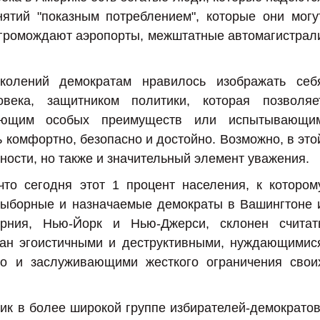
ятий "показным потреблением", которые они могу
агромождают аэропорты, межштатные автомагистрал
колений демократам нравилось изображать себ
овека, защитником политики, которая позволяе
ющим особых преимуществ или испытывающи
 комфортно, безопасно и достойно. Возможно, в это
ности, но также и значительный элемент уважения.
что сегодня этот 1 процент населения, к котором
 выборные и назначаемые демократы в Вашингтоне 
орния, Нью-Йорк и Нью-Джерси, склонен считат
дан эгоистичными и деструктивными, нуждающимис
но и заслуживающими жесткого ограничения свои
ик в более широкой группе избирателей-демократов