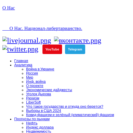
О Нас
О Нас. Национал-либертарианство.
YouTube
Telegram
Главная
Аналитика
Война в Украине
Россия
Мир
Инф. война
О проекте
Экономические дайджесты
Уголок Дырова
Рюхизм
LiberSoft
Что такое государство и откуда оно берется?
Выборы в США 2024
Ковид-фашизм и зелёный (климатический) фашизм
Прогнозы по рынкам
Нефть
Индекс доллара
Недвижимость