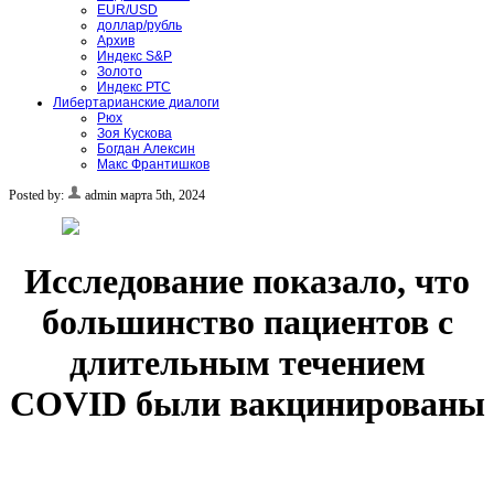
EUR/USD
доллар/рубль
Архив
Индекс S&P
Золото
Индекс РТС
Либертарианские диалоги
Рюх
Зоя Кускова
Богдан Алексин
Макс Франтишков
Posted by:
admin
марта 5th, 2024
Исследование показало, что
большинство пациентов с
длительным течением
COVID были вакцинированы