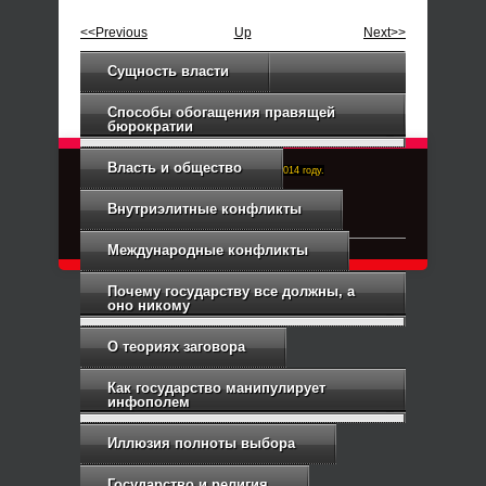
<<Previous
Up
Next>>
Сущность власти
Способы обогащения правящей
бюрократии
Власть и общество
Right-Dexter-ПРАВЫЙ ФРОНТ. Основан в 2014 году.
Связь с администрацией
Внутриэлитные конфликты
Международные конфликты
Почему государству все должны, а
оно никому
О теориях заговора
Как государство манипулирует
инфополем
Иллюзия полноты выбора
Государство и религия