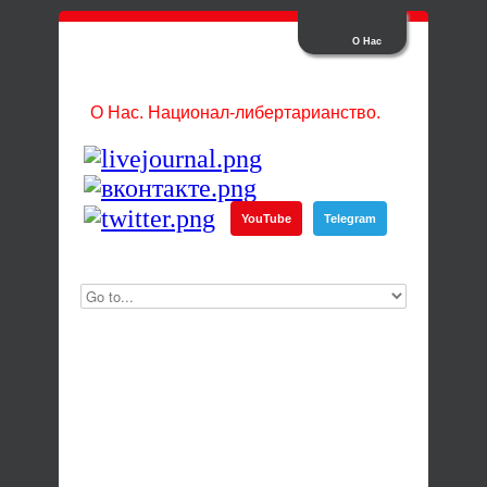
О Нас
О Нас. Национал-либертарианство.
YouTube
Telegram