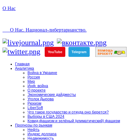
О Нас
О Нас. Национал-либертарианство.
YouTube
Telegram
Главная
Аналитика
Война в Украине
Россия
Мир
Инф. война
О проекте
Экономические дайджесты
Уголок Дырова
Рюхизм
LiberSoft
Что такое государство и откуда оно берется?
Выборы в США 2024
Ковид-фашизм и зелёный (климатический) фашизм
Прогнозы по рынкам
Нефть
Индекс доллара
Недвижимость