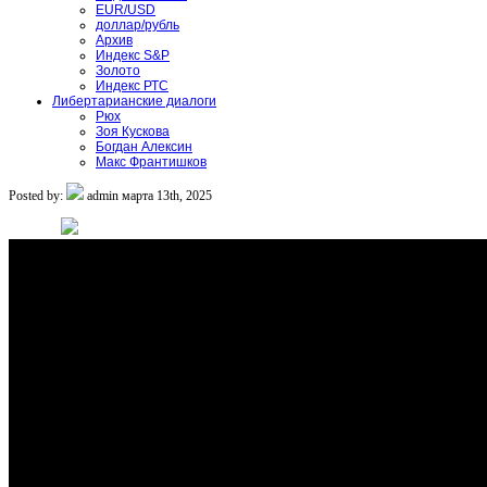
EUR/USD
доллар/рубль
Архив
Индекс S&P
Золото
Индекс РТС
Либертарианские диалоги
Рюх
Зоя Кускова
Богдан Алексин
Макс Франтишков
Posted by:
admin
марта 13th, 2025