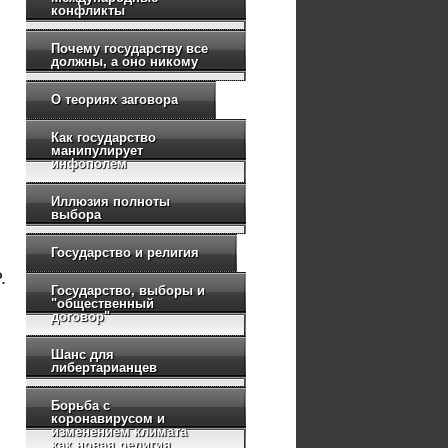
конфликты
Почему государству все
должны, а оно никому
О теориях заговора
Как государство
манипулирует
инфополем
Иллюзия полноты
выбора
Государство и религия
.
Государство, выборы и
"общественный
договор"
Шанс для
либертарианцев
Борьба с
коронавирусом и
изменением климата
как новая религия