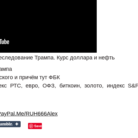
реследование Трампа. Курс доллара и нефть
ампа
кого и причём тут ФБК
екс РТС, евро, ОФЗ, биткоин, золото, индекс S&P
PayPal.Me/RUH666Alex
Save