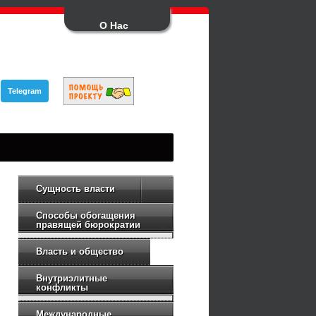
О Нас
Telegram
Сущность власти
Способы обогащения
правящей бюрократии
Власть и общество
Внутриэлитные
конфликты
Международные