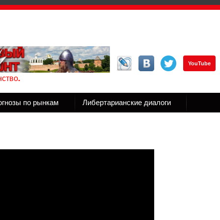
YouTube
ство.
огнозы по рынкам
Либертарианские диалоги