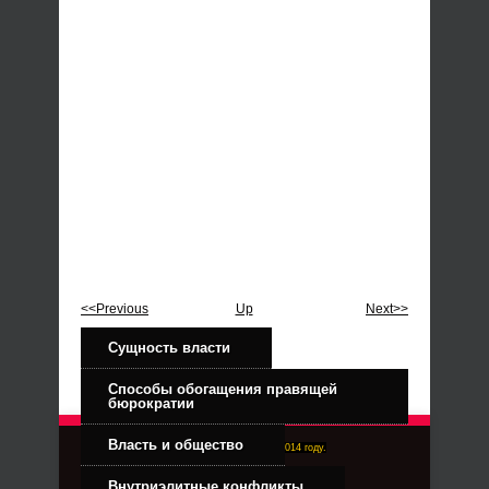
<<Previous
Up
Next>>
Сущность власти
Способы обогащения правящей
бюрократии
Власть и общество
Right-Dexter-ПРАВЫЙ ФРОНТ. Основан в 2014 году.
Связь с администрацией
Внутриэлитные конфликты