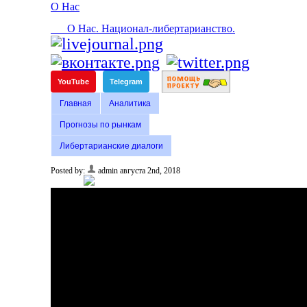
О Нас
О Нас. Национал-либертарианство.
YouTube
Telegram
Главная
Аналитика
Прогнозы по рынкам
Либертарианские диалоги
Posted by:
admin
августа 2nd, 2018