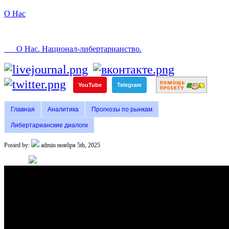
О Нас
О Нас. Национал-либертарианство.
YouTube
Telegram
Главная
Аналитика
Прогнозы по рынкам
Либертарианские диалоги
Posted by:
admin
ноября 5th, 2025