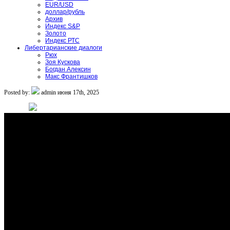
EUR/USD
доллар/рубль
Архив
Индекс S&P
Золото
Индекс РТС
Либертарианские диалоги
Рюх
Зоя Кускова
Богдан Алексин
Макс Франтишков
Posted by:
admin
июня 17th, 2025