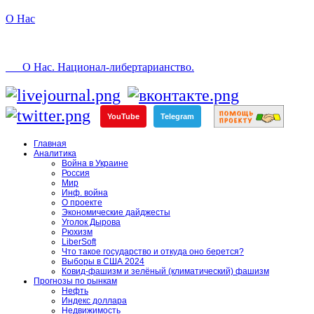
О Нас
О Нас. Национал-либертарианство.
YouTube
Telegram
Главная
Аналитика
Война в Украине
Россия
Мир
Инф. война
О проекте
Экономические дайджесты
Уголок Дырова
Рюхизм
LiberSoft
Что такое государство и откуда оно берется?
Выборы в США 2024
Ковид-фашизм и зелёный (климатический) фашизм
Прогнозы по рынкам
Нефть
Индекс доллара
Недвижимость