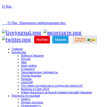
О Нас
О Нас. Национал-либертарианство.
YouTube
Telegram
Главная
Аналитика
Война в Украине
Россия
Мир
Инф. война
О проекте
Экономические дайджесты
Уголок Дырова
Рюхизм
LiberSoft
Что такое государство и откуда оно берется?
Выборы в США 2024
Ковид-фашизм и зелёный (климатический) фашизм
Прогнозы по рынкам
Нефть
Индекс доллара
Недвижимость