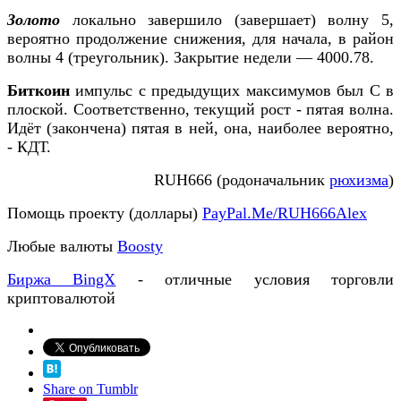
Золото
локально завершило (завершает) волну 5,
вероятно продолжение снижения, для начала, в район
волны 4 (треугольник). Закрытие недели — 4000.78.
Биткоин
импульс с предыдущих максимумов был С в
плоской. Соответственно, текущий рост - пятая волна.
Идёт (закончена) пятая в ней, она, наиболее вероятно,
- КДТ.
RUH666 (родоначальник
рюхизма
)
Помощь проекту (доллары)
PayPal.Me/RUH666Alex
Любые валюты
Boosty
Биржа BingX
- отличные условия торговли
криптовалютой
Share on Tumblr