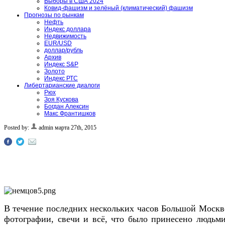
Выборы в США 2024
Ковид-фашизм и зелёный (климатический) фашизм
Прогнозы по рынкам
Нефть
Индекс доллара
Недвижимость
EUR/USD
доллар/рубль
Архив
Индекс S&P
Золото
Индекс РТС
Либертарианские диалоги
Рюх
Зоя Кускова
Богдан Алексин
Макс Франтишков
Posted by:
admin
марта 27th, 2015
В течение последних нескольких часов Большой Москво
фотографии, свечи и всё, что было принесено людьм