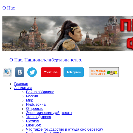
О Нас
О Нас. Национал-либертарианство.
YouTube
Telegram
Главная
Аналитика
Война в Украине
Россия
Мир
Инф. война
О проекте
Экономические дайджесты
Уголок Дырова
Рюхизм
LiberSoft
Что такое государство и откуда оно берется?