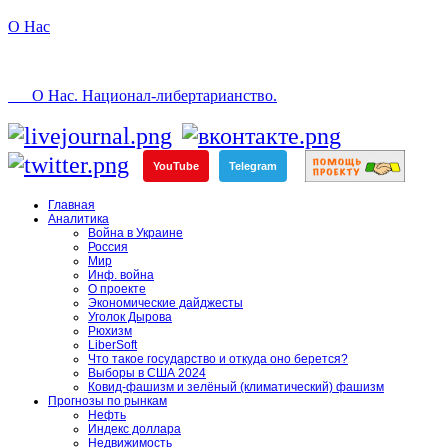
О Нас
О Нас. Национал-либертарианство.
YouTube
Telegram
Главная
Аналитика
Война в Украине
Россия
Мир
Инф. война
О проекте
Экономические дайджесты
Уголок Дырова
Рюхизм
LiberSoft
Что такое государство и откуда оно берется?
Выборы в США 2024
Ковид-фашизм и зелёный (климатический) фашизм
Прогнозы по рынкам
Нефть
Индекс доллара
Недвижимость