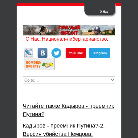
О Нас
О Нас. Национал-либертарианство.
YouTube
Telegram
Читайте также Кадыров - преемник
Путина?
Кадыров - преемник Путина?-2.
Версия убийства Немцова.