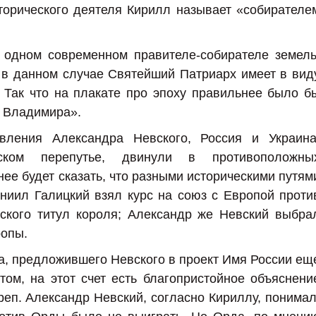
торического деятеля Кирилл называет «собирателе
 одном современном правителе-собирателе земель
о в данном случае Святейший Патриарх имеет в вид
 Так что на плакате про эпоху правильнее было б
о Владимира».
вления Александра Невского, Россия и Украина
ском перепутье, двинули в противоположны
ее будет сказать, что разными историческими путям
ниил Галицкий взял курс на союз с Европой проти
ского титул короля; Александр же Невский выбра
ропы.
а, предложившего Невского в проект Имя России ещ
ом, на этот счет есть благопристойное объяснени
реп. Александр Невский, согласно Кириллу, понимал