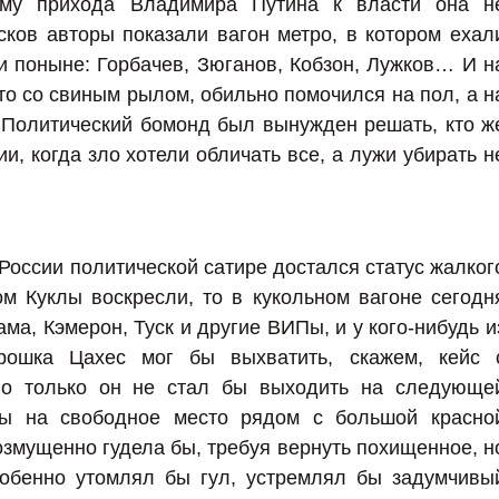
ому прихода Владимира Путина к власти она н
ков авторы показали вагон метро, в котором ехал
 поныне: Горбачев, Зюганов, Кобзон, Лужков… И н
то со свиным рылом, обильно помочился на пол, а н
Политический бомонд был вынужден решать, кто ж
ии, когда зло хотели обличать все, а лужи убирать н
России политической сатире достался статус жалког
м Куклы воскресли, то в кукольном вагоне сегодн
ма, Кэмерон, Туск и другие ВИПы, и у кого-нибудь и
ошка Цахес мог бы выхватить, скажем, кейс 
но только он не стал бы выходить на следующе
бы на свободное место рядом с большой красно
озмущенно гудела бы, требуя вернуть похищенное, н
собенно утомлял бы гул, устремлял бы задумчивы