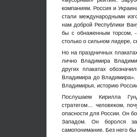
«мусорный» рейтинг. Зару
компаниям. Россия и Украина
стали международными изго
нам доброй Республики Вану
бы с обнаженным торсом, -
столько о сильном лидере, с
Но на праздничных плакатах 
лично Владимира Владимир
других плакатах обозначи
Владимира до Владимира». М
Владимирья, историю России
Послушаем Кирилла Гун
стратегом… человеком, поч
опасности для России. Он бо
Западом. Он боролся за
самопонимание. Без него бы