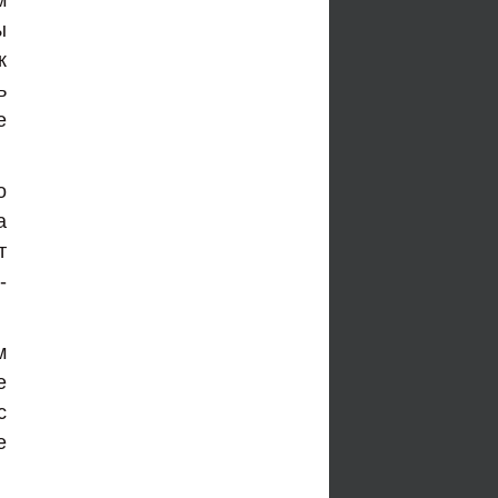
м
ы
к
ь
е
о
а
т
-
м
е
с
е