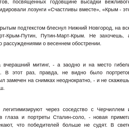
гов, посвященных годовщине высадки вежливог
лидировали лозунги «Счастливы вместе», «Крым - эт
рытым подтекстом блеснул Нижний Новгород, на вс
т-Крым-Путин, Путин-Март-Крым. Не захочешь, 
го рассуждениями о весеннем обострении.
 вчерашний митинг, - а заодно и на место гибел
. В этот раз, правда, не видно было портрето
л замечен на снимках неоднократно, - и не скажешь
аш.
 легитимизируют через соседство с Черчиллем 
в глаза и портреты Сталин-соло, - новая примет
кают, что победителей больше не судят. В свет