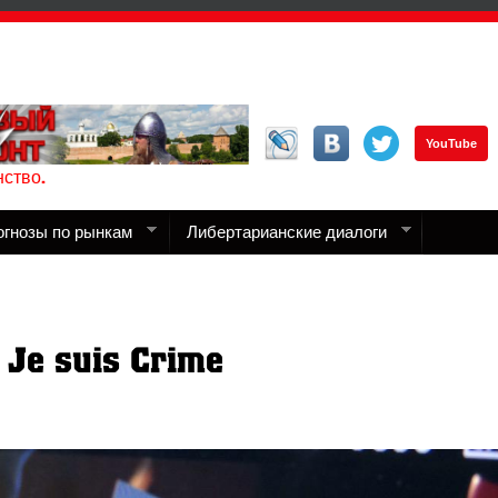
YouTube
ство.
огнозы по рынкам
Либертарианские диалоги
Je suis Crime