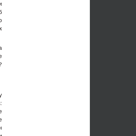
и
б
о
к
а
е
?
у
:
е
е
н