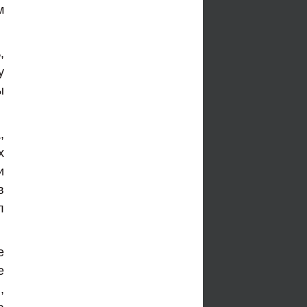
м
,
у
ы
,
х
и
в
л
е
е
,