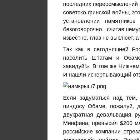
последних переосмыслений 
советско-финской войны, эт
установлении памятнико
безоговорочно считавшем
известно, глаз не выклюет, а
Так как в сегодняшней Ро
насолить Штатам и Обаме
завидуй!». В том же Нижнем
И нашли исчерпывающий отве
Если задуматься над тем,
пиндосу Обаме, пожалуй, д
двукратная девальвация р
Минфина, превысил $200 мл
российские компании отрез