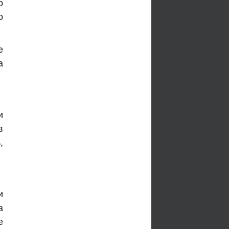
о
о
е
а
и
в
,
и
а
е