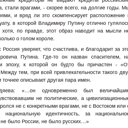
бежные кредиторы не выдают кредиты российски
, стали врагами, - скорее всего, на долгие годы. М
ями, и вряд ли это скомпенсирует расположение 
ату, в которой Владимиру Путину отлично гулялос
 хотя, по правде, этот образ наводит на мысли н
колько о голом короле.
Россия уверяет, что счастлива, и благодарит за эт
овича Путина. Где-то он назван спасителем, н
ли эпоху, к которой он будто бы причастен - «О
ежду тем, при всей привлекательности такого дву
 точнее описывает другая пара имен.
дяева: «…он одновременно был величайши
увствовавшим не политические, а цивилизационны
ролся не с конкретными врагами, не с Востоком или 
 национальную идентичность, за национально
 не было России, не было русских…»