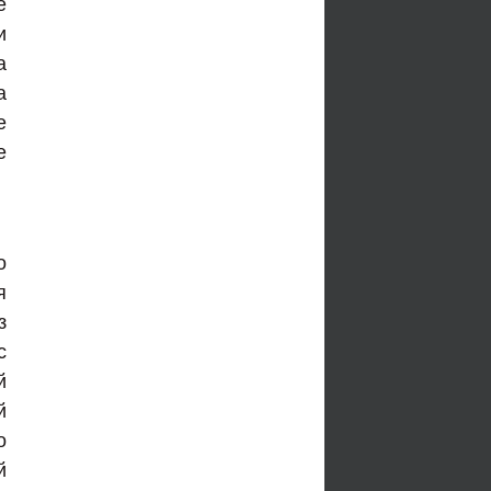
е
и
а
а
е
е
о
я
з
с
й
й
о
й