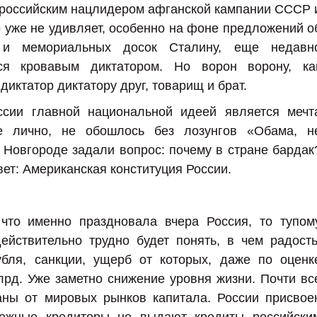
российским нацлидером афганской кампании СССР 
о уже не удивляет, особенно на фоне предложений о
в и мемориальных досок Сталину, еще недавн
уся кровавым диктатором. Но ворон ворону, ка
 диктатор диктатору друг, товарищ и брат.
ссии главной национальной идеей является мечт
 лично, не обошлось без лозунгов «Обама, н
 Новгороде задали вопрос: почему в стране бардак
т: Американская конституция России.
 что именно праздновала вчера Россия, то тупом
ействительно трудно будет понять, в чем радость
убля, санкции, ущерб от которых, даже по оценк
рд. Уже заметно снижение уровня жизни. Почти вс
аны от мировых рынков капитала. России присвое