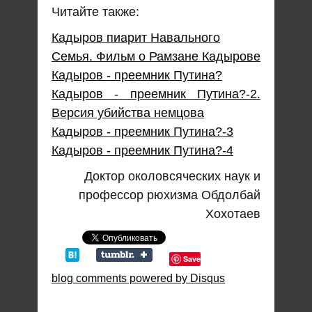
Читайте также:
Кадыров пиарит Навального
Семья. Фильм о Рамзане Кадырове
Кадыров - преемник Путина?
Кадыров - преемник Путина?-2.
Версия убийства немцова
Кадыров - преемник Путина?-3
Кадыров - преемник Путина?-4
Доктор околовсяческих наук и
профессор рюхизма Обдолбай
Хохотаев
Save
blog comments powered by
Disqus