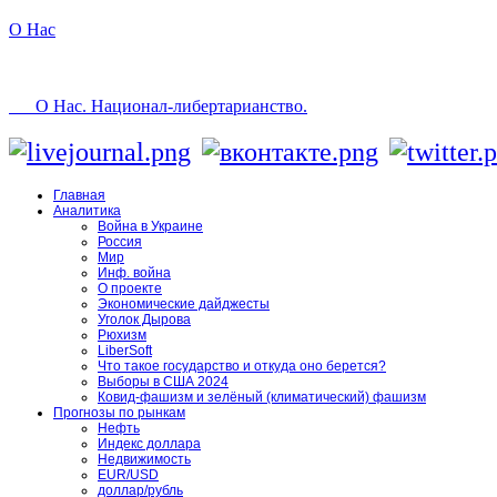
О Нас
О Нас. Национал-либертарианство.
Главная
Аналитика
Война в Украине
Россия
Мир
Инф. война
О проекте
Экономические дайджесты
Уголок Дырова
Рюхизм
LiberSoft
Что такое государство и откуда оно берется?
Выборы в США 2024
Ковид-фашизм и зелёный (климатический) фашизм
Прогнозы по рынкам
Нефть
Индекс доллара
Недвижимость
EUR/USD
доллар/рубль