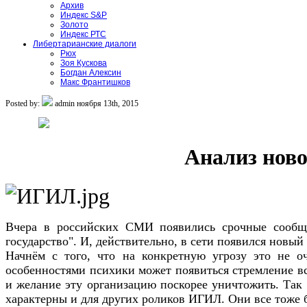
Архив
Индекс S&P
Золото
Индекс РТС
Либертарианские диалоги
Рюх
Зоя Кускова
Богдан Алексин
Макс Франтишков
Posted by:
admin
ноября 13th, 2015
Анализ ново
Вчера в российских СМИ появились срочные сообще
государство". И, действительно, в сети появился новый
Начнём с того, что на конкретную угрозу это не о
особенностями психики может появиться стремление в
и желание эту организацию поскорее уничтожить. Так ч
характерны и для других роликов ИГИЛ. Они все тоже 