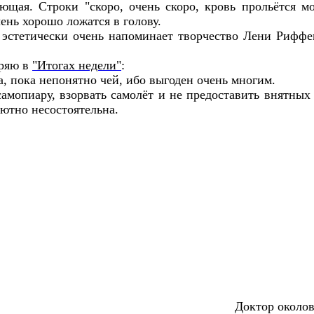
ющая. Строки "скоро, очень скоро, кровь прольётся м
ень хорошо ложатся в голову.
эстетически очень напоминает творчество Лени Риффен
оряю в
"Итогах недели"
:
, пока непонятно чей, ибо выгоден очень многим.
самопиару, взорвать самолёт и не предоставить внятных 
лютно несостоятельна.
Доктор околов