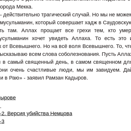
орода Мекка.
— действительно трагический случай. Но мы не може
й мусульманин, который совершает хадж в Саудовску
ть там. Аллах прощает все грехи тем, кто умер
сульманин хочет увидеть Аллаха. То есть это 
 от Всевышнего. Но на всё воля Всевышнего. То, чт
 высказываю всем слова соболезнования. Пусть Алла
и в самый священный день, в самом священном дл
 они очень счастливые люди, мы им завидуем. Да
ли в Раю» - заявил Рамзан Кадыров.
дырове
?
-2. Версия убийства Немцова
-3