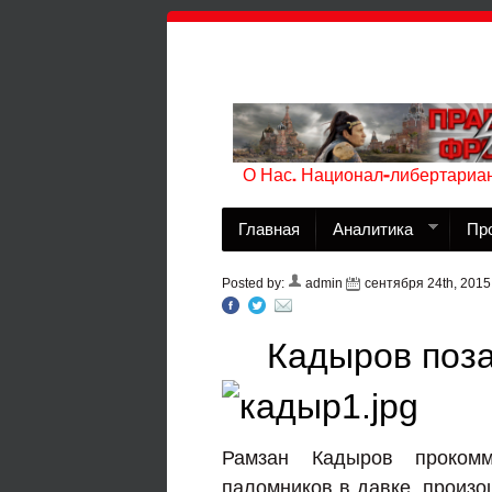
О Нас. Национал-либертариан
Главная
Аналитика
Пр
Posted by:
admin
сентября 24th, 2015
Кадыров поз
Рамзан Кадыров прокомм
паломников в давке, произ