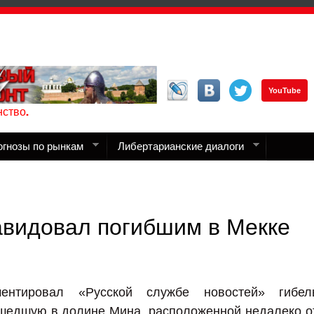
YouTube
ство.
огнозы по рынкам
Либертарианские диалоги
авидовал погибшим в Мекке
ентировал «Русской службе новостей» гибел
ошедшую в долине Мина, расположенной недалеко о