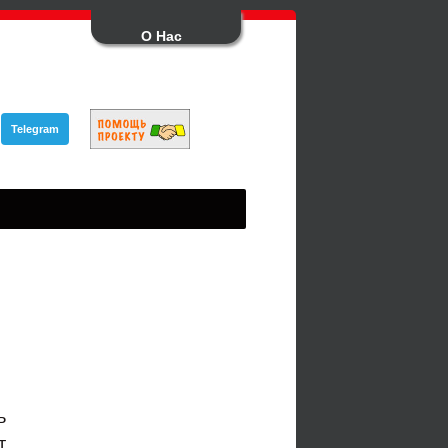
О Нас
Telegram
ь
т