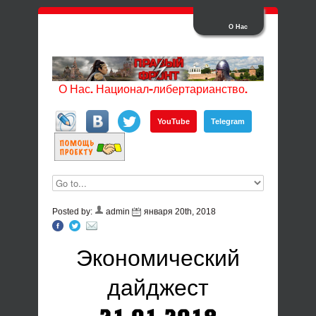
О Нас
О Нас. Национал-либертарианство.
YouTube
Telegram
Posted by:
admin
января 20th, 2018
Экономический
дайджест